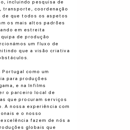
ão, incluindo pesquisa de
s, transporte, coordenação
a de que todos os aspetos
am os mais altos padrões
lhando em estreita
equipa de produção
orcionámos um fluxo de
mitindo que a visão criativa
obstáculos.
a Portugal como um
cia para produções
gama, e na Infilms
r o parceiro local de
cas que procuram serviços
o. A nossa experiência com
onais e o nosso
excelência fazem de nós a
produções globais que