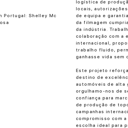
logística de produç
locais, autorizaçõe
 Portugal: Shelley Mc
de equipa e garanti
bosa
da filmagem cumpri
da indústria. Traba
colaboração com a 
internacional, prop
trabalho fluido, per
ganhasse vida sem 
Este projeto reforç
destino de excelên
automóveis de alta 
orgulhamo-nos de se
confiança para mar
de produção de top
campanhas internaci
compromisso com a 
escolha ideal para 