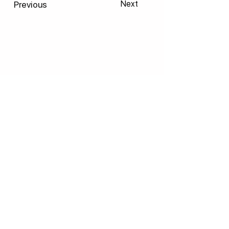
Previous
Next
Entre em contacto connosco!
Assine nossa newsletter
E-mail
(Obrigatório)