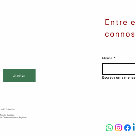
Entre 
connos
Nome
*
Juntar
Escreva uma men