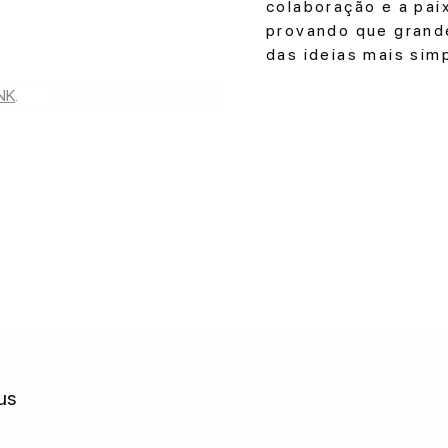
colaboração e a paix
provando que grand
das ideias mais sim
NK
.	
us